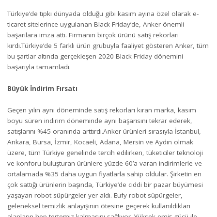
Türkiye’de tıpkı dünyada olduğu gibi kasım ayına özel olarak e-
ticaret sitelerince uygulanan Black Friday’de, Anker önemli
başarılara imza attı. Firmanın birçok ürünü satış rekorları
kırdı.Türkiye’de 5 farklı ürün grubuyla faaliyet gösteren Anker, tüm
bu şartlar altında gerçekleşen 2020 Black Friday dönemini
başarıyla tamamladı.
Büyük İndirim Fırsatı
Geçen yılın aynı döneminde satış rekorları kıran marka, kasım
boyu süren indirim döneminde aynı başarısını tekrar ederek,
satışlarını %45 oranında arttırdı.Anker ürünleri sırasıyla İstanbul,
Ankara, Bursa, İzmir, Kocaeli, Adana, Mersin ve Aydın olmak
üzere, tüm Türkiye genelinde tercih edilirken, tüketiciler teknoloji
ve konforu buluşturan ürünlere yüzde 60’a varan indirimlerle ve
ortalamada %35 daha uygun fiyatlarla sahip oldular. Şirketin en
çok sattığı ürünlerin başında, Türkiye’de ciddi bir pazar büyümesi
yaşayan robot süpürgeler yer aldı. Eufy robot süpürgeler,
geleneksel temizlik anlayışının ötesine geçerek kullanıldıkları
alanların hep tertemiz kalmasını sağlıyor. Yüksek emiş gücü ile