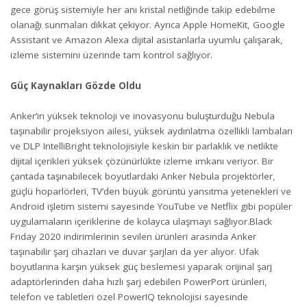
gece görüş sistemiyle her anı kristal netliğinde takip edebilme
olanağı sunmaları dikkat çekiyor. Ayrıca Apple HomeKit, Google
Assistant ve Amazon Alexa dijital asistanlarla uyumlu çalışarak,
izleme sistemini üzerinde tam kontrol sağlıyor.
Güç Kaynakları Gözde Oldu
Anker’in yüksek teknoloji ve inovasyonu buluşturduğu Nebula
taşınabilir projeksiyon ailesi, yüksek aydınlatma özellikli lambaları
ve DLP IntelliBright teknolojisiyle keskin bir parlaklık ve netlikte
dijital içerikleri yüksek çözünürlükte izleme imkanı veriyor. Bir
çantada taşınabilecek boyutlardaki Anker Nebula projektörler,
güçlü hoparlörleri, TV’den büyük görüntü yansıtma yetenekleri ve
Android işletim sistemi sayesinde YouTube ve Netflix gibi popüler
uygulamaların içeriklerine de kolayca ulaşmayı sağlıyor.Black
Friday 2020 indirimlerinin sevilen ürünleri arasında Anker
taşınabilir şarj cihazları ve duvar şarjları da yer alıyor. Ufak
boyutlarına karşın yüksek güç beslemesi yaparak orijinal şarj
adaptörlerinden daha hızlı şarj edebilen PowerPort ürünleri,
telefon ve tabletleri özel PowerIQ teknolojisi sayesinde