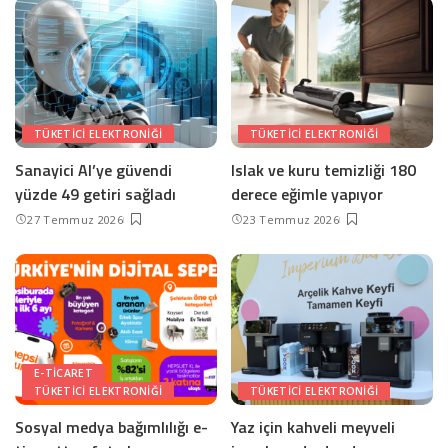
TÜKETICI ELEKTRONIĞI
TÜKETICI ELEKTRONIĞI
Sanayici AI’ye güvendi
Islak ve kuru temizliği 180
yüzde 49 getiri sağladı
derece eğimle yapıyor
27 Temmuz 2026
23 Temmuz 2026
E-TICARET
TÜKETICI ELEKTRONIĞI
TÜKETICI ELEKTRONIĞI
Sosyal medya bağımlılığı e-
Yaz için kahveli meyveli