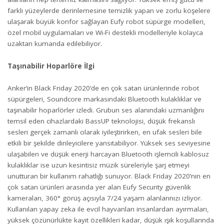
farklı yüzeylerde derinlemesine temizlik yapan ve zorlu köşelere
ulaşarak büyük konfor sağlayan Eufy robot süpürge modelleri,
özel mobil uygulamaları ve Wi-Fi destekli modelleriyle kolayca
uzaktan kumanda edilebiliyor.
Taşınabilir Hoparlöre İlgi
Anker’in Black Friday 2020’de en çok satan ürünlerinde robot
süpürgeleri, Soundcore markasındaki Bluetooth kulaklıklar ve
taşınabilir hoparlörler izledi. Grubun ses alanındaki uzmanlığını
temsil eden cihazlardaki BassUP teknolojisi, düşük frekanslı
sesleri gerçek zamanlı olarak iyileştirirken, en ufak sesleri bile
etkili bir şekilde dinleyicilere yansıtabiliyor. Yüksek ses seviyesine
ulaşabilen ve düşük enerji harcayan Bluetooth işlemcili kablosuz
kulaklıklar ise uzun kesintisiz müzik süreleriyle şarj etmeyi
unutturan bir kullanım rahatlığı sunuyor. Black Friday 2020’nin en
çok satan ürünleri arasında yer alan Eufy Security güvenlik
kameraları, 360° görüş açısıyla 7/24 yaşam alanlarınızı izliyor.
Kullanılan yapay zeka ile evcil hayvanları insanlardan ayırmaları,
yüksek çözünürlükte kayıt özellikleri kadar, düşük ışık koşullarında