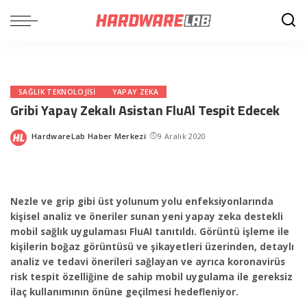
SAĞLIK TEKNOLOJISI
YAPAY ZEKA
Gribi Yapay Zekalı Asistan FluAl Tespit Edecek
HardwareLab Haber Merkezi
9 Aralık 2020
Posted
by
Nezle ve grip gibi üst yolunum yolu enfeksiyonlarında
kişisel analiz ve öneriler sunan yeni yapay zeka destekli
mobil sağlık uygulaması FluAI tanıtıldı. Görüntü işleme ile
kişilerin boğaz görüntüsü ve şikayetleri üzerinden, detaylı
analiz ve tedavi önerileri sağlayan ve ayrıca koronavirüs
risk tespit özelliğine de sahip mobil uygulama ile gereksiz
ilaç kullanımının önüne geçilmesi hedefleniyor.