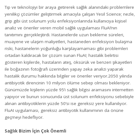
Tıp ve teknolojiyi bir araya getirerek sağlık alanındaki problemlere
yenilikçi çözümler geliştirmek amacıyla çalışan Yesil Science; nezle,
grip gibi üst solunum yolu enfeksiyonlarında kullanıcıya kişisel
analiz ve öneriler veren mobil sağlık uygulaması FluAI’nın
tanıtımını gerçekleştirdi. Hastanelerde uzun bekleme süreleri,
muayene ve ulaşım maliyetleri, hastaneden enfeksiyon bulaşma
riski, hastanelerin yoğunluğu karşılayamaması gibi problemleri
ortadan kaldıracak bir çözüm sunan FluAI; hastalık belirtisi
gösteren kişilerde, hastaların ateş, öksürük ve benzeri şikayetleri
ile boğazının fotoğrafı üzerinden yapay zeka analizi yaparak
hastalık durumu hakkında bilgiler ve öneriler veriyor.2050 yılında
antibiyotik direncinin 10 milyon ölüme sebep olması bekleniyor.
Günümüzde kişilerin yüzde 95’i sağlık bilgisi aramasını internetten
yapıyor ve bunun sonucunda üst solunum enfeksiyonu sebebiyle
alınan antibiyotiklerin yüzde 50’si ise gereksiz yere kullanılıyor.
FluAI uygulaması, gereksiz antibiyotik kullanımının da önüne
geçmeyi hedefliyor.
Sağlık Bizim İçin Çok Önemli