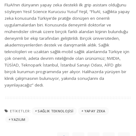
FluAI’nın dünyanın yapay zeka destekli ilk grip asistanı olduğunu
söyleyen Yesil Science Kurucusu Yusuf Yeşil, “FluAI, sağlıkta yapay
zeka konusunda Türkiye’de pratiğe dönüşen en önemli
uygulamalardan biri. Konusunda deneyimli doktorlar ve
mühendisler olmak üzere birçok farklı alandan kişinin bulunduğu
deneyimli bir ekip tarafından geliştirildi. Birçok üniversiteden,
akademisyenlerden destek ve danışmanlık aldık. Sağlık
teknolojileri ve uzaktan sağlık-mobil sağlık alanlarında Türkiye için
çok önemli, adeta devrim niteliğinde olan ürünümüz; NVIDIA,
TÜSİAD, Teknopark İstanbul, İstanbul Sanayi Odası, AİFD gibi
birçok kurumun programında yer alıyor. Halihazırda yürüyen bir
klinik çalışmasının bulunuyor, yakında sonuçlarını da
yayınlayacağız” dedi.
ETIKETLER:
SAĞLIK TEKNOLOJISI
YAPAY ZEKA
YAZILIM