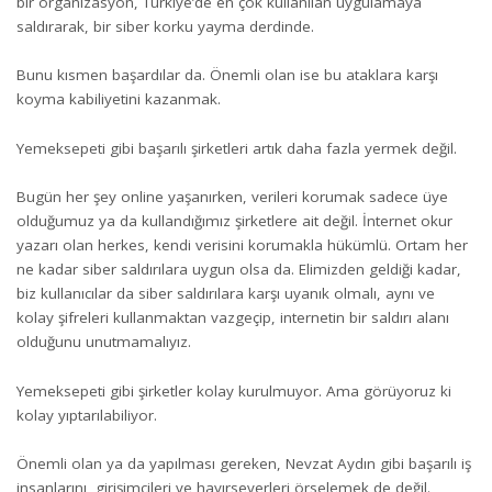
bir organizasyon, Türkiye’de en çok kullanılan uygulamaya
saldırarak, bir siber korku yayma derdinde.
Bunu kısmen başardılar da. Önemli olan ise bu ataklara karşı
koyma kabiliyetini kazanmak.
Yemeksepeti gibi başarılı şirketleri artık daha fazla yermek değil.
Bugün her şey online yaşanırken, verileri korumak sadece üye
olduğumuz ya da kullandığımız şirketlere ait değil. İnternet okur
yazarı olan herkes, kendi verisini korumakla hükümlü. Ortam her
ne kadar siber saldırılara uygun olsa da. Elimizden geldiği kadar,
biz kullanıcılar da siber saldırılara karşı uyanık olmalı, aynı ve
kolay şifreleri kullanmaktan vazgeçip, internetin bir saldırı alanı
olduğunu unutmamalıyız.
Yemeksepeti gibi şirketler kolay kurulmuyor. Ama görüyoruz ki
kolay yıptarılabiliyor.
Önemli olan ya da yapılması gereken, Nevzat Aydın gibi başarılı iş
insanlarını, girişimcileri ve hayırseverleri örselemek de değil.