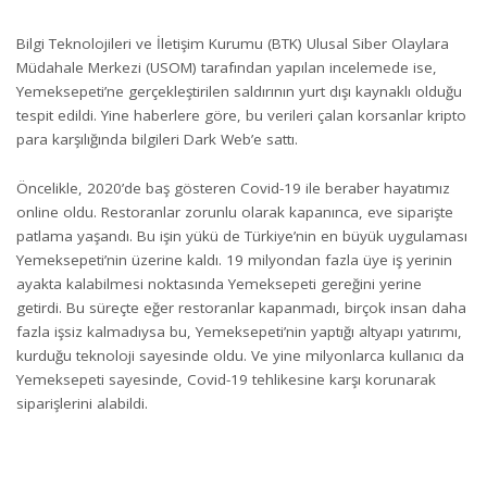
Bilgi Teknolojileri ve İletişim Kurumu (BTK) Ulusal Siber Olaylara
Müdahale Merkezi (USOM) tarafından yapılan incelemede ise,
Yemeksepeti’ne gerçekleştirilen saldırının yurt dışı kaynaklı olduğu
tespit edildi. Yine haberlere göre, bu verileri çalan korsanlar kripto
para karşılığında bilgileri Dark Web’e sattı.
Öncelikle, 2020’de baş gösteren Covid-19 ile beraber hayatımız
online oldu. Restoranlar zorunlu olarak kapanınca, eve siparişte
patlama yaşandı. Bu işin yükü de Türkiye’nin en büyük uygulaması
Yemeksepeti’nin üzerine kaldı. 19 milyondan fazla üye iş yerinin
ayakta kalabilmesi noktasında Yemeksepeti gereğini yerine
getirdi. Bu süreçte eğer restoranlar kapanmadı, birçok insan daha
fazla işsiz kalmadıysa bu, Yemeksepeti’nin yaptığı altyapı yatırımı,
kurduğu teknoloji sayesinde oldu. Ve yine milyonlarca kullanıcı da
Yemeksepeti sayesinde, Covid-19 tehlikesine karşı korunarak
siparişlerini alabildi.