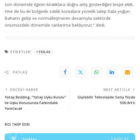
son dönemde ilginin kiralıklara doğru artış gösterdiğini tespit ettik.
Yine de bu iki bölgede satılık konutlara yönelik talep hala yoğun.
Baharın gelişi ve normalleşmenin devamıyla sektörde
önümüzdeki dönemde canlanma bekliyoruz.” dedi.
ETIKETLER:
EMLAK
PAYLAŞ
ÖNCEKI HABER
NEXT ARTICLE
Yataş Bedding, “Yataş Uyku Kurulu”
Giyilebilir Teknolojide Satış Yüzde
ile Uyku Konusunda Farkındalık
500 Arttı
Yaratacak
BİZİ TAKİP EDİN
Twitter
TAKIP ET