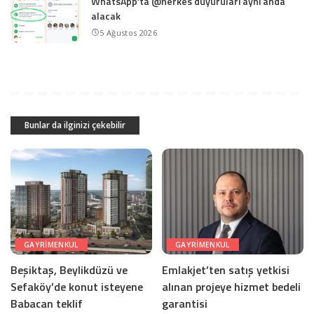
WhatsApp’ta @herkes duyuruları aynı anda
alacak
5 Ağustos 2026
Bunlar da ilginizi çekebilir
GAYRIMENKUL
GAYRIMENKUL
Beşiktaş, Beylikdüzü ve
Emlakjet’ten satış yetkisi
Sefaköy’de konut isteyene
alınan projeye hizmet bedeli
Babacan teklif
garantisi