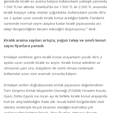
genelinde kiralık ev arama bütçesi kullanıcıların yaklaşık yarısında
1.500 TL’nin altında. İstanbul’da ise 1.500 TL ile 2.500 TL arasında
kiralık bütçeye sahip olanlar çoğunlukta. Kullanıcıların yüzde 46’sı
ise 2 aydan uzun süredir kiralık konut aradığını belirtti. Pandemi
sürecinde normal seyre ulaşana kadar kiralık piyasasında arz
talep dengesizliğinin devam edeceğini düşünüyoruz.” dedi.
Kiralık arama sayıları artışta, yoğun talep ve sınırlı konut
sayısı fiyatlara yansıdı
Emlakjet verilerine göre kiralık konut arayanların yüzde 46’sı 2
aydan uzun süredir kiralık ev arıyor. Kiralık konut adedinin az
olmasının yanı sıra, bütçelerin de sınırlı olması nedeniyle
kullanıcılar uzun süre aramak zorunda kalıyor.
Emlakjet verileri doğrultusunda emlak piyasasını değerlendiren
Tüm Girişimci Emlak Müşavirleri Derneği (TÜGEM) Yönetim Kurulu
Üyesi Zühtü Eşiyok ise nisan ayı ile birlikte kiralık konut arayışında
hızlı bir artış beklediğini ifade etti. Ancak belirli bölgelerdeki stok
sıkıntısı nedeniyle birçok kiracının istediğini bulmakta çok
zorlanacağını belirten Eşiyok, “Kira fiyatları artmaya devam