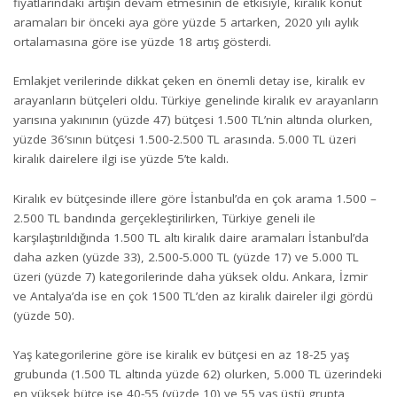
fiyatlarındaki artışın devam etmesinin de etkisiyle, kiralık konut
aramaları bir önceki aya göre yüzde 5 artarken, 2020 yılı aylık
ortalamasına göre ise yüzde 18 artış gösterdi.
Emlakjet verilerinde dikkat çeken en önemli detay ise, kiralık ev
arayanların bütçeleri oldu. Türkiye genelinde kiralık ev arayanların
yarısına yakınının (yüzde 47) bütçesi 1.500 TL’nin altında olurken,
yüzde 36’sının bütçesi 1.500-2.500 TL arasında. 5.000 TL üzeri
kiralık dairelere ilgi ise yüzde 5’te kaldı.
Kiralık ev bütçesinde illere göre İstanbul’da en çok arama 1.500 –
2.500 TL bandında gerçekleştirilirken, Türkiye geneli ile
karşılaştırıldığında 1.500 TL altı kiralık daire aramaları İstanbul’da
daha azken (yüzde 33), 2.500-5.000 TL (yüzde 17) ve 5.000 TL
üzeri (yüzde 7) kategorilerinde daha yüksek oldu. Ankara, İzmir
ve Antalya’da ise en çok 1500 TL’den az kiralık daireler ilgi gördü
(yüzde 50).
Yaş kategorilerine göre ise kiralık ev bütçesi en az 18-25 yaş
grubunda (1.500 TL altında yüzde 62) olurken, 5.000 TL üzerindeki
en yüksek bütçe ise 40-55 (yüzde 10) ve 55 yaş üstü grupta