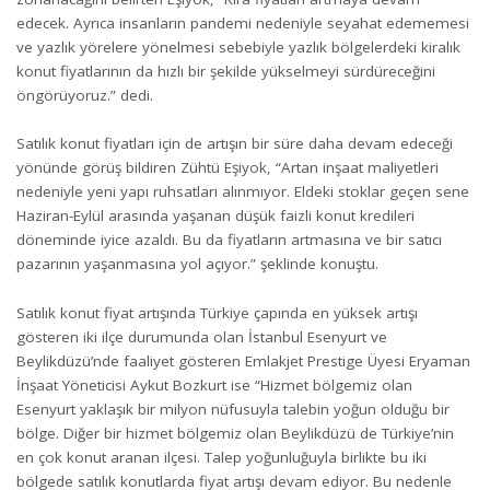
edecek. Ayrıca insanların pandemi nedeniyle seyahat edememesi
ve yazlık yörelere yönelmesi sebebiyle yazlık bölgelerdeki kiralık
konut fiyatlarının da hızlı bir şekilde yükselmeyi sürdüreceğini
öngörüyoruz.” dedi.
Satılık konut fiyatları için de artışın bir süre daha devam edeceği
yönünde görüş bildiren Zühtü Eşiyok, “Artan inşaat maliyetleri
nedeniyle yeni yapı ruhsatları alınmıyor. Eldeki stoklar geçen sene
Haziran-Eylül arasında yaşanan düşük faizli konut kredileri
döneminde iyice azaldı. Bu da fiyatların artmasına ve bir satıcı
pazarının yaşanmasına yol açıyor.” şeklinde konuştu.
Satılık konut fiyat artışında Türkiye çapında en yüksek artışı
gösteren iki ilçe durumunda olan İstanbul Esenyurt ve
Beylikdüzü’nde faaliyet gösteren Emlakjet Prestige Üyesi Eryaman
İnşaat Yöneticisi Aykut Bozkurt ise “Hizmet bölgemiz olan
Esenyurt yaklaşık bir milyon nüfusuyla talebin yoğun olduğu bir
bölge. Diğer bir hizmet bölgemiz olan Beylikdüzü de Türkiye’nin
en çok konut aranan ilçesi. Talep yoğunluğuyla birlikte bu iki
bölgede satılık konutlarda fiyat artışı devam ediyor. Bu nedenle