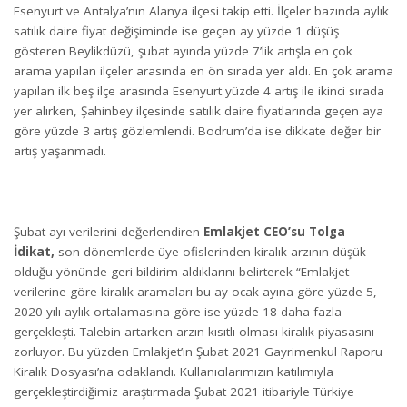
Esenyurt ve Antalya’nın Alanya ilçesi takip etti. İlçeler bazında aylık
satılık daire fiyat değişiminde ise geçen ay yüzde 1 düşüş
gösteren Beylikdüzü, şubat ayında yüzde 7’lik artışla en çok
arama yapılan ilçeler arasında en ön sırada yer aldı. En çok arama
yapılan ilk beş ilçe arasında Esenyurt yüzde 4 artış ile ikinci sırada
yer alırken, Şahinbey ilçesinde satılık daire fiyatlarında geçen aya
göre yüzde 3 artış gözlemlendi. Bodrum’da ise dikkate değer bir
artış yaşanmadı.
Şubat ayı verilerini değerlendiren
Emlakjet CEO’su Tolga
İdikat,
son dönemlerde üye ofislerinden kiralık arzının düşük
olduğu yönünde geri bildirim aldıklarını belirterek “Emlakjet
verilerine göre kiralık aramaları bu ay ocak ayına göre yüzde 5,
2020 yılı aylık ortalamasına göre ise yüzde 18 daha fazla
gerçekleşti. Talebin artarken arzın kısıtlı olması kiralık piyasasını
zorluyor. Bu yüzden Emlakjet’in Şubat 2021 Gayrimenkul Raporu
Kiralık Dosyası’na odaklandı. Kullanıcılarımızın katılımıyla
gerçekleştirdiğimiz araştırmada Şubat 2021 itibariyle Türkiye